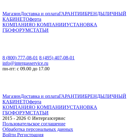
Магазин
Доставка и оплата
ГАРАНТИИ
БРЕНДЫ
ЛИЧНЫЙ
КАБИНЕТ
Оферта
КОМПАНИЯ
О КОМПАНИИ
УСТАНОВКА
ГБО
ФОРУМ
СТАТЬИ
8 (800) 777-08-01
8 (495) 407-08-01
info@intergasservice.ru
пн-пт: с 09.00 до 17.00
Магазин
Доставка и оплата
ГАРАНТИИ
БРЕНДЫ
ЛИЧНЫЙ
КАБИНЕТ
Оферта
КОМПАНИЯ
О КОМПАНИИ
УСТАНОВКА
ГБО
ФОРУМ
СТАТЬИ
2015 - 2026 © Интергазсервис
Пользовательское соглашение
Обработка персональных данных
Войти
Регистрация