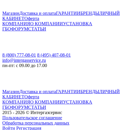
Магазин
Доставка и оплата
ГАРАНТИИ
БРЕНДЫ
ЛИЧНЫЙ
КАБИНЕТ
Оферта
КОМПАНИЯ
О КОМПАНИИ
УСТАНОВКА
ГБО
ФОРУМ
СТАТЬИ
8 (800) 777-08-01
8 (495) 407-08-01
info@intergasservice.ru
пн-пт: с 09.00 до 17.00
Магазин
Доставка и оплата
ГАРАНТИИ
БРЕНДЫ
ЛИЧНЫЙ
КАБИНЕТ
Оферта
КОМПАНИЯ
О КОМПАНИИ
УСТАНОВКА
ГБО
ФОРУМ
СТАТЬИ
2015 - 2026 © Интергазсервис
Пользовательское соглашение
Обработка персональных данных
Войти
Регистрация