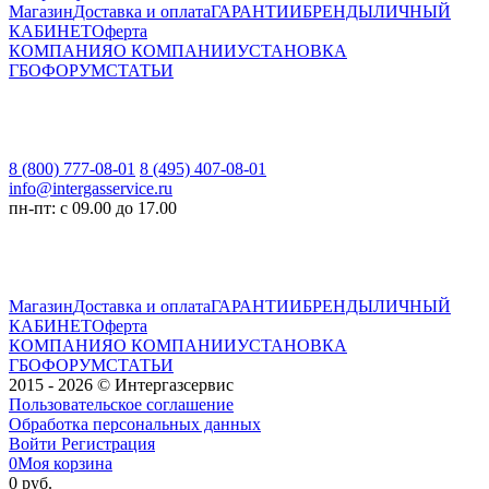
Магазин
Доставка и оплата
ГАРАНТИИ
БРЕНДЫ
ЛИЧНЫЙ
КАБИНЕТ
Оферта
КОМПАНИЯ
О КОМПАНИИ
УСТАНОВКА
ГБО
ФОРУМ
СТАТЬИ
8 (800) 777-08-01
8 (495) 407-08-01
info@intergasservice.ru
пн-пт: с 09.00 до 17.00
Магазин
Доставка и оплата
ГАРАНТИИ
БРЕНДЫ
ЛИЧНЫЙ
КАБИНЕТ
Оферта
КОМПАНИЯ
О КОМПАНИИ
УСТАНОВКА
ГБО
ФОРУМ
СТАТЬИ
2015 - 2026 © Интергазсервис
Пользовательское соглашение
Обработка персональных данных
Войти
Регистрация
0
Моя корзина
0 руб.