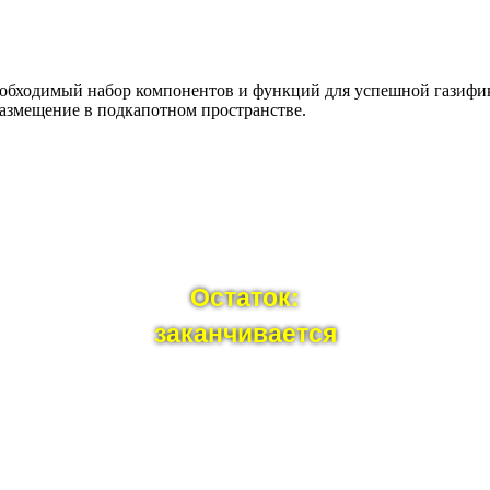
еобходимый набор компонентов и функций для успешной газифик
азмещение в подкапотном пространстве.
Остаток:
заканчивается