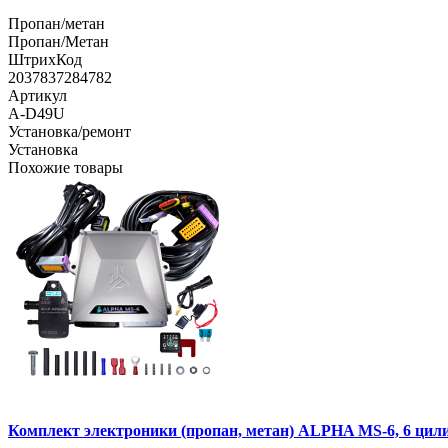
Пропан/метан
Пропан/Метан
ШтрихКод
2037837284782
Артикул
A-D49U
Установка/ремонт
Установка
Похожие товары
Комплект электроники (пропан, метан) ALPHA MS-6, 6 цил