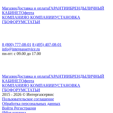
Магазин
Доставка и оплата
ГАРАНТИИ
БРЕНДЫ
ЛИЧНЫЙ
КАБИНЕТ
Оферта
КОМПАНИЯ
О КОМПАНИИ
УСТАНОВКА
ГБО
ФОРУМ
СТАТЬИ
8 (800) 777-08-01
8 (495) 407-08-01
info@intergasservice.ru
пн-пт: с 09.00 до 17.00
Магазин
Доставка и оплата
ГАРАНТИИ
БРЕНДЫ
ЛИЧНЫЙ
КАБИНЕТ
Оферта
КОМПАНИЯ
О КОМПАНИИ
УСТАНОВКА
ГБО
ФОРУМ
СТАТЬИ
2015 - 2026 © Интергазсервис
Пользовательское соглашение
Обработка персональных данных
Войти
Регистрация
0
Моя корзина