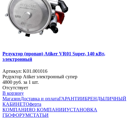
Редуктор (пропан) Atiker VR01 Super, 140 кВт,
электронный
Артикул: K01.001016
Редуктор Atiker электронный супер
4800
руб. за 1 шт.
Отсутствует
В корзину
Магазин
Доставка и оплата
ГАРАНТИИ
БРЕНДЫ
ЛИЧНЫЙ
КАБИНЕТ
Оферта
КОМПАНИЯ
О КОМПАНИИ
УСТАНОВКА
ГБО
ФОРУМ
СТАТЬИ