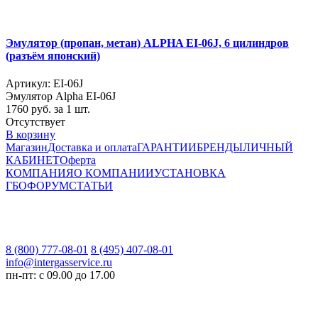
Эмулятор (пропан, метан) ALPHA EI-06J, 6 цилиндров
(разъём японский)
Артикул: EI-06J
Эмулятор Alpha EI-06J
1760
руб. за 1 шт.
Отсутствует
В корзину
Магазин
Доставка и оплата
ГАРАНТИИ
БРЕНДЫ
ЛИЧНЫЙ
КАБИНЕТ
Оферта
КОМПАНИЯ
О КОМПАНИИ
УСТАНОВКА
ГБО
ФОРУМ
СТАТЬИ
8 (800) 777-08-01
8 (495) 407-08-01
info@intergasservice.ru
пн-пт: с 09.00 до 17.00