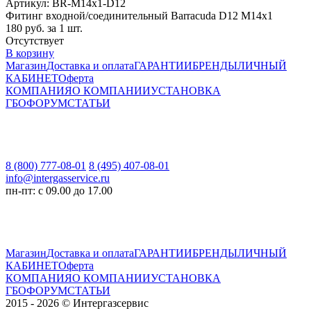
Артикул: BR-M14x1-D12
Фитинг входной/соединительный Barracuda D12 М14x1
180
руб. за 1 шт.
Отсутствует
В корзину
Магазин
Доставка и оплата
ГАРАНТИИ
БРЕНДЫ
ЛИЧНЫЙ
КАБИНЕТ
Оферта
КОМПАНИЯ
О КОМПАНИИ
УСТАНОВКА
ГБО
ФОРУМ
СТАТЬИ
8 (800) 777-08-01
8 (495) 407-08-01
info@intergasservice.ru
пн-пт: с 09.00 до 17.00
Магазин
Доставка и оплата
ГАРАНТИИ
БРЕНДЫ
ЛИЧНЫЙ
КАБИНЕТ
Оферта
КОМПАНИЯ
О КОМПАНИИ
УСТАНОВКА
ГБО
ФОРУМ
СТАТЬИ
2015 - 2026 © Интергазсервис