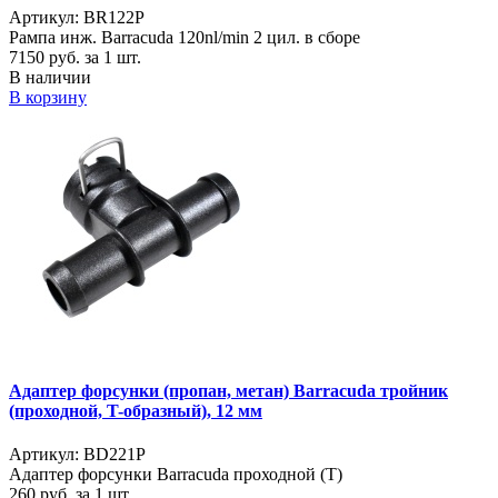
Артикул: BR122P
Рампа инж. Barracuda 120nl/min 2 цил. в сборе
7150
руб. за 1 шт.
В наличии
В корзину
Адаптер форсунки (пропан, метан) Barracuda тройник
(проходной, T-образный), 12 мм
Артикул: BD221P
Адаптер форсунки Barracuda проходной (T)
260
руб. за 1 шт.