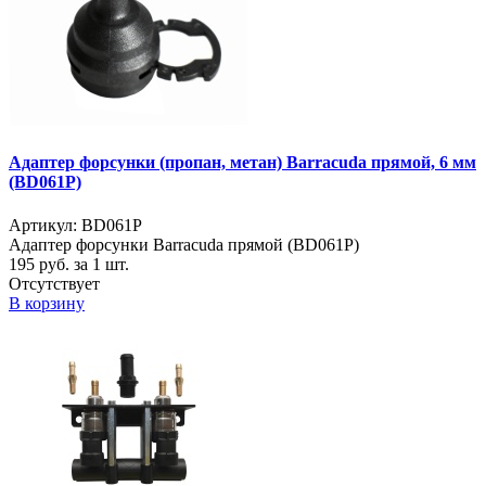
Адаптер форсунки (пропан, метан) Barracuda прямой, 6 мм
(BD061P)
Артикул: BD061P
Адаптер форсунки Barracuda прямой (BD061P)
195
руб. за 1 шт.
Отсутствует
В корзину