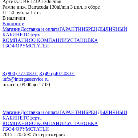
Артикул: BR123P-130nl/min
Рампа инж. Barracuda 130nl/min 3 цил. в сборе
11150
руб. за 1 шт.
В наличии
В корзину
Магазин
Доставка и оплата
ГАРАНТИИ
БРЕНДЫ
ЛИЧНЫЙ
КАБИНЕТ
Оферта
КОМПАНИЯ
О КОМПАНИИ
УСТАНОВКА
ГБО
ФОРУМ
СТАТЬИ
8 (800) 777-08-01
8 (495) 407-08-01
info@intergasservice.ru
пн-пт: с 09.00 до 17.00
Магазин
Доставка и оплата
ГАРАНТИИ
БРЕНДЫ
ЛИЧНЫЙ
КАБИНЕТ
Оферта
КОМПАНИЯ
О КОМПАНИИ
УСТАНОВКА
ГБО
ФОРУМ
СТАТЬИ
2015 - 2026 © Интергазсервис