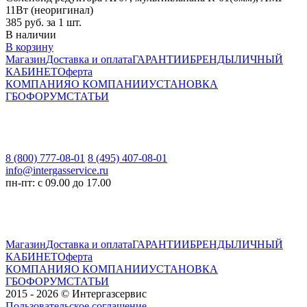
11Вт (неоригинал)
385
руб. за 1 шт.
В наличии
В корзину
Магазин
Доставка и оплата
ГАРАНТИИ
БРЕНДЫ
ЛИЧНЫЙ
КАБИНЕТ
Оферта
КОМПАНИЯ
О КОМПАНИИ
УСТАНОВКА
ГБО
ФОРУМ
СТАТЬИ
8 (800) 777-08-01
8 (495) 407-08-01
info@intergasservice.ru
пн-пт: с 09.00 до 17.00
Магазин
Доставка и оплата
ГАРАНТИИ
БРЕНДЫ
ЛИЧНЫЙ
КАБИНЕТ
Оферта
КОМПАНИЯ
О КОМПАНИИ
УСТАНОВКА
ГБО
ФОРУМ
СТАТЬИ
2015 - 2026 © Интергазсервис
Пользовательское соглашение