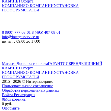
КАБИНЕТ
Оферта
КОМПАНИЯ
О КОМПАНИИ
УСТАНОВКА
ГБО
ФОРУМ
СТАТЬИ
8 (800) 777-08-01
8 (495) 407-08-01
info@intergasservice.ru
пн-пт: с 09.00 до 17.00
Магазин
Доставка и оплата
ГАРАНТИИ
БРЕНДЫ
ЛИЧНЫЙ
КАБИНЕТ
Оферта
КОМПАНИЯ
О КОМПАНИИ
УСТАНОВКА
ГБО
ФОРУМ
СТАТЬИ
2015 - 2026 © Интергазсервис
Пользовательское соглашение
Обработка персональных данных
Войти
Регистрация
0
Моя корзина
0 руб.
Оформить