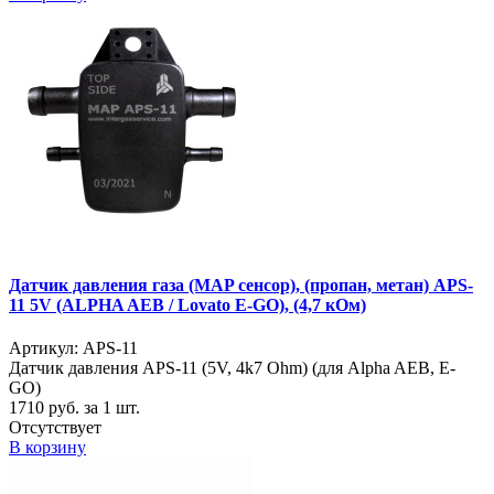
Датчик давления газа (MAP сенсор), (пропан, метан) APS-
11 5V (ALPHA AEB / Lovato E-GO), (4,7 кОм)
Артикул: APS-11
Датчик давления APS-11 (5V, 4k7 Ohm) (для Alpha AEB, E-
GO)
1710
руб. за 1 шт.
Отсутствует
В корзину