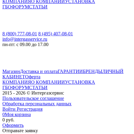
КОМПАНИЯ
О КОМПАНИИ
УСТАНОВКА
ГБО
ФОРУМ
СТАТЬИ
8 (800) 777-08-01
8 (495) 407-08-01
info@intergasservice.ru
пн-пт: с 09.00 до 17.00
Магазин
Доставка и оплата
ГАРАНТИИ
БРЕНДЫ
ЛИЧНЫЙ
КАБИНЕТ
Оферта
КОМПАНИЯ
О КОМПАНИИ
УСТАНОВКА
ГБО
ФОРУМ
СТАТЬИ
2015 - 2026 © Интергазсервис
Пользовательское соглашение
Обработка персональных данных
Войти
Регистрация
0
Моя корзина
0 руб.
Оформить
Отправьте заявку