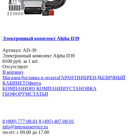
Электронный комплект Alpha D39
Артикул: AD-39
Электронный комплект Alpha D39
8100
руб. за 1 шт.
Отсутствует
В корзину
Магазин
Доставка и оплата
ГАРАНТИИ
БРЕНДЫ
ЛИЧНЫЙ
КАБИНЕТ
Оферта
КОМПАНИЯ
О КОМПАНИИ
УСТАНОВКА
ГБО
ФОРУМ
СТАТЬИ
8 (800) 777-08-01
8 (495) 407-08-01
info@intergasservice.ru
пн-пт: с 09.00 до 17.00