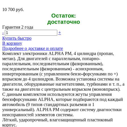
10 700 руб.
Остаток:
достаточно
Гарантия 2 года
-
+
Купить быстро
В корзину
Подробнее о доставке и оплате
Комплект электроники ALPHA PM, 4 цилиндра (пропан,
метан). Для двигателей с параллельным, попарно-
параллельным, последовательным (фазированным),
последовательным (фазированным) - асинхронным,
инвертированным (с управлением бензо-форсунками по +)
впрыском до 4 цилиндров. Возможна установка системы на
двигатели, оборудованные нагнетателями, турбинами и т. п., а
также на двигатели с центральным впрыском (моновпрыск).
С данным комплектом используются жгуты управления
бензофорсунками ALPHA, которые подбираются под каждый
автомобиль (9 типов стандартных разъемов и 1
универсальный). ALPHA PM содержит систему диагностики
неисправностей элементов системы.
Лёгкий, ударопрочный, влагозащищенный пластиковый
корпус.