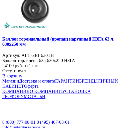
Баллон тороидальный (пропан) наружный НЗГА 63 л,
630х250 мм
Артикул: АГТ 63/1-630ТН
Баллон тор. внеш. 63л 630х250 НЗГА
24100
руб. за 1 шт.
Отсутствует
В корзину
Магазин
Доставка и оплата
ГАРАНТИИ
БРЕНДЫ
ЛИЧНЫЙ
КАБИНЕТ
Оферта
КОМПАНИЯ
О КОМПАНИИ
УСТАНОВКА
ГБО
ФОРУМ
СТАТЬИ
8 (800) 777-08-01
8 (495) 407-08-01
info@intergasservice.ru