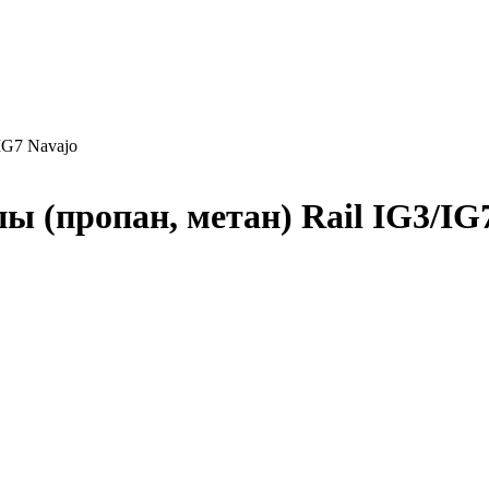
IG7 Navajo
 (пропан, метан) Rail IG3/IG