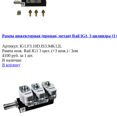
Рампа инжекторная (пропан, метан) Rail IG1, 3 цилиндра (3
Артикул: IG1.F3.10D.IS3.94K12L
Рампа инж. Rail IG1 3 цил. (+3 инж.) / 3ом
4100
руб. за 1 шт.
В наличии
В корзину