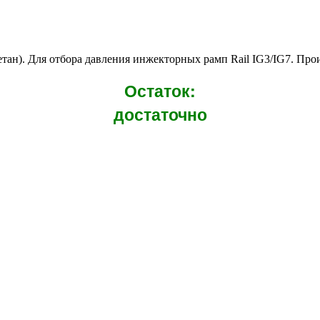
тан). Для отбора давления инжекторных рамп Rail IG3/IG7. Прои
Остаток:
достаточно