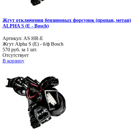
Жгут отключения бензиновых форсунок (пропан, метан)
ALPHA S (E - Bosch)
Артикул: AS HR-E
Жгут Alpha S (E) - б/ф Bosch
570
руб. за 1 шт.
Отсутствует
В корзину