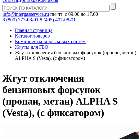
Оплата
Доставка
Контакты
info@intergasservice.ru
пн-пт: с 09.00 до 17.00
8 (800) 777-08-01
8 (495) 407-08-01
Главная страница
Каталог товаров
Компоненты впрысковых систем
Жгуты для ГБО
Жгут отключения бензиновых форсунок (пропан, метан)
ALPHA S (Vesta), (с фиксатором)
Жгут отключения
бензиновых форсунок
(пропан, метан) ALPHA S
(Vesta), (с фиксатором)