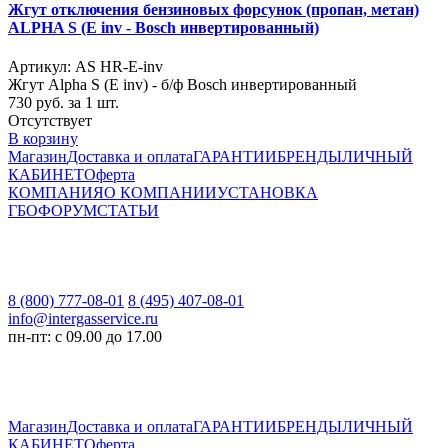
Жгут отключения бензиновых форсунок (пропан, метан)
ALPHA S (E inv - Bosch инвертированный)
Артикул: AS HR-E-inv
Жгут Alpha S (E inv) - б/ф Bosch инвертированный
730
руб. за 1 шт.
Отсутствует
В корзину
Магазин
Доставка и оплата
ГАРАНТИИ
БРЕНДЫ
ЛИЧНЫЙ
КАБИНЕТ
Оферта
КОМПАНИЯ
О КОМПАНИИ
УСТАНОВКА
ГБО
ФОРУМ
СТАТЬИ
8 (800) 777-08-01
8 (495) 407-08-01
info@intergasservice.ru
пн-пт: с 09.00 до 17.00
Магазин
Доставка и оплата
ГАРАНТИИ
БРЕНДЫ
ЛИЧНЫЙ
КАБИНЕТ
Оферта