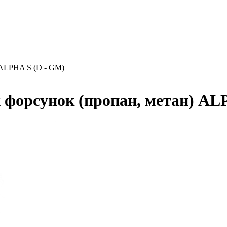
 ALPHA S (D - GM)
форсунок (пропан, метан) AL