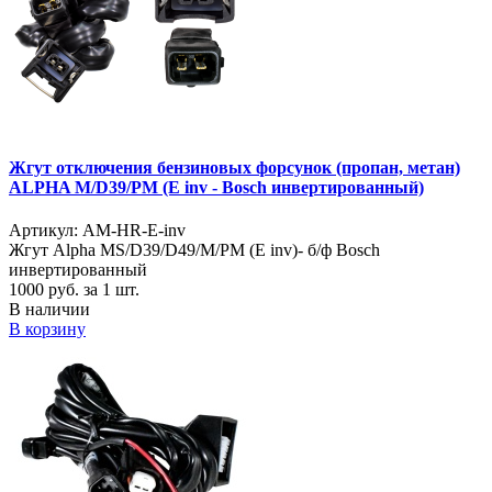
Жгут отключения бензиновых форсунок (пропан, метан)
ALPHA M/D39/PM (E inv - Bosch инвертированный)
Артикул: AM-HR-E-inv
Жгут Alpha MS/D39/D49/M/PM (E inv)- б/ф Bosch
инвертированный
1000
руб. за 1 шт.
В наличии
В корзину