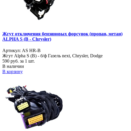
Жгут отключения бензиновых форсунок (пропан, метан)
ALPHA S (B - Chrysler)
Артикул: AS HR-B
Жгут Alpha S (B) - б/ф Газель next, Chrysler, Dodge
590
руб. за 1 шт.
В наличии
В корзину