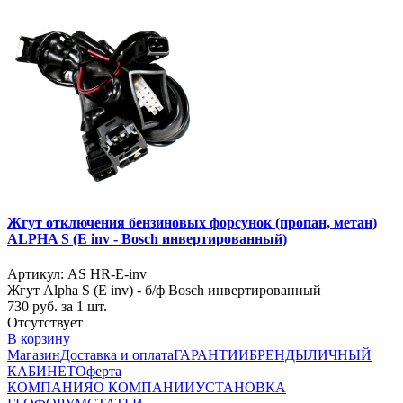
Жгут отключения бензиновых форсунок (пропан, метан)
ALPHA S (E inv - Bosch инвертированный)
Артикул: AS HR-E-inv
Жгут Alpha S (E inv) - б/ф Bosch инвертированный
730
руб. за 1 шт.
Отсутствует
В корзину
Магазин
Доставка и оплата
ГАРАНТИИ
БРЕНДЫ
ЛИЧНЫЙ
КАБИНЕТ
Оферта
КОМПАНИЯ
О КОМПАНИИ
УСТАНОВКА