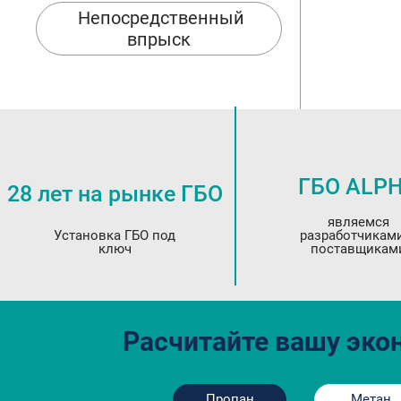
Непосредственный
впрыск
ГБО ALP
28 лет на рынке ГБО
являемся
Установка ГБО под
разработчикам
ключ
поставщикам
Расчитайте вашу эк
Пропан
Метан