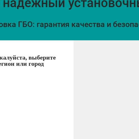
 надёжный установочн
вка ГБО: гарантия качества и безоп
алуйста, выберите
егион или город