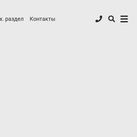
х. раздел
Контакты
Форум ALPHA
Блог
Контакты
8 (800) 777-08-01
пн-пт: с 09:00 до 17:00
info@intergasservice.ru