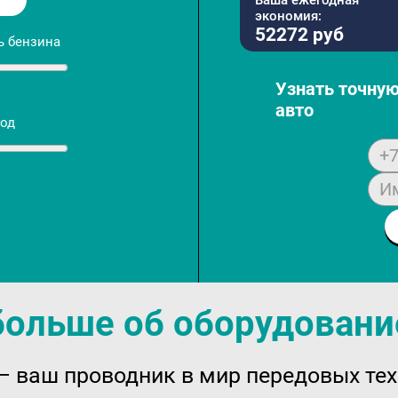
Ваша ежегодная
экономия:
52272 руб
ь бензина
Узнать точную
авто
год
+7
И
больше об оборудован
 ваш проводник в мир передовых те