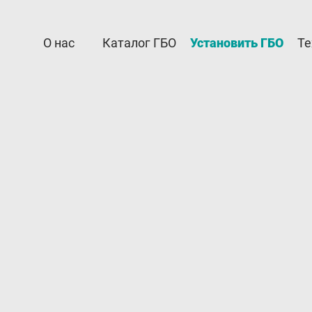
О нас
Каталог ГБО
Установить ГБО
Те
рам
Автовладельцам
а Партнерам
Установить ГБО
я и возврат
Интернет-магазин
ация ГБО в ГИБДД
Доставка Клиентам
е
Каталог авто с ГБО
дел
для партнёров