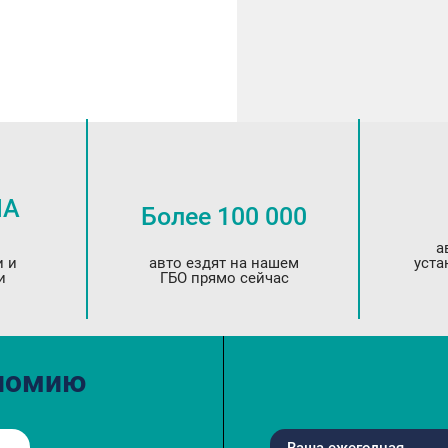
HA
Более 100 000
а
и и
авто ездят на нашем
уста
и
ГБО прямо сейчас
ономию