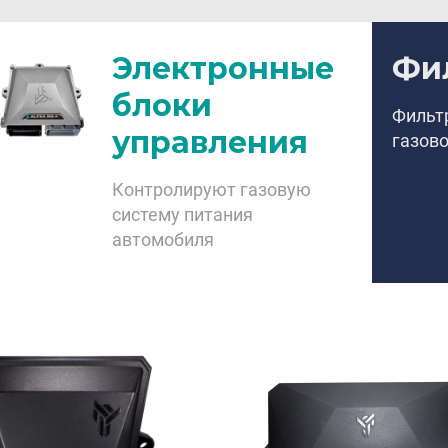
Электронные
Фи
блоки
Фильт
управления
газово
Контролируют газовую
систему питания
автомобиля