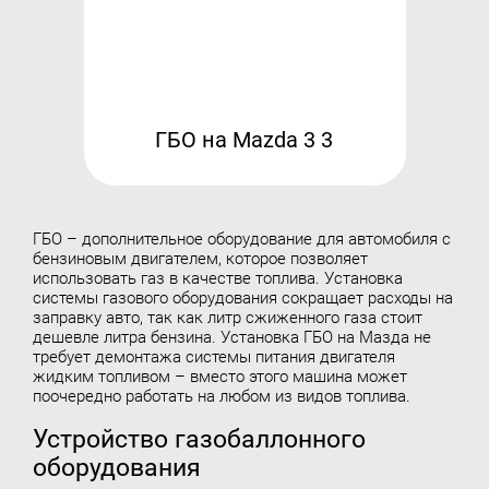
Контакты
8 (800) 777-08-01
пн-пт: с 09:00 до 17:00
info@intergasservice.ru
ГБО на Mazda 3 3
ГБО – дополнительное оборудование для автомобиля с
Оставить отзыв
бензиновым двигателем, которое позволяет
использовать газ в качестве топлива.
Установка
системы газового оборудования
сокращает расходы на
Подпишитесь на нашу рассылку:
заправку авто, так как литр сжиженного газа стоит
дешевле литра бензина. Установка ГБО на Мазда не
Email
требует демонтажа системы питания двигателя
жидким топливом – вместо этого машина может
поочередно работать на любом из видов топлива.
Подписаться
Устройство газобаллонного
оборудования