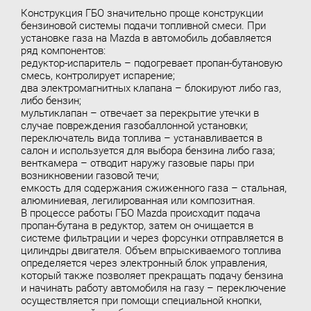
Конструкция ГБО значительно проще конструкции
бензиновой системы подачи топливной смеси. При
установке газа на Mazda в автомобиль добавляется
ряд компонентов:
редуктор-испаритель – подогревает пропан-бутановую
смесь, контролирует испарение;
два электромагнитных клапана – блокируют либо газ,
либо бензин;
мультиклапан – отвечает за перекрытие утечки в
случае повреждения газобаллонной установки;
переключатель вида топлива – устанавливается в
салон и используется для выбора бензина либо газа;
венткамера – отводит наружу газовые пары при
возникновении газовой течи;
емкость для содержания сжиженного газа – стальная,
алюминиевая, легилированная или композитная.
В процессе работы ГБО Mazda происходит подача
пропан-бутана в редуктор, затем он очищается в
системе фильтрации и через форсунки отправляется в
цилиндры двигателя. Объем впрыскиваемого топлива
определяется через электронный блок управления,
который также позволяет прекращать подачу бензина
и начинать работу автомобиля на газу – переключение
осуществляется при помощи специальной кнопки,