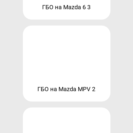
ГБО на Mazda 6 3
Гарантия и возврат
Регистрация ГБО в ГИБДД
Обучение
Тех. раздел
Вход для партнёров
Автовладельцам
Установить ГБО
Интернет-магазин
ГБО на Mazda MPV 2
Доставка Клиентам
Каталог авто с ГБО
Форум ALPHA
Блог