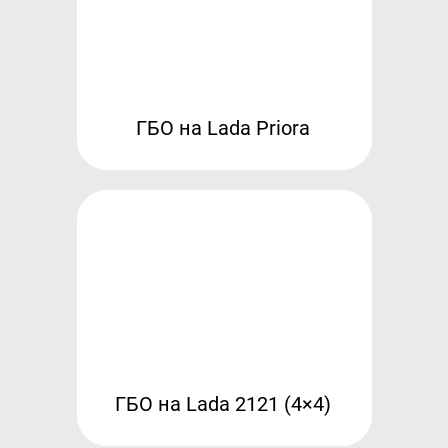
Контакты
8 (800) 777-08-01
пн-пт: с 09:00 до 17:00
info@intergasservice.ru
ГБО на Lada Priora
Оставить отзыв
Подпишитесь на нашу рассылку:
Email
Подписаться
ГБО на Lada 2121 (4×4)