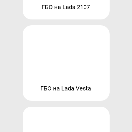
ГБО на Lada 2107
Гарантия и возврат
Регистрация ГБО в ГИБДД
Обучение
Тех. раздел
Вход для партнёров
Автовладельцам
Установить ГБО
Интернет-магазин
ГБО на Lada Vesta
Доставка Клиентам
Каталог авто с ГБО
Форум ALPHA
Блог