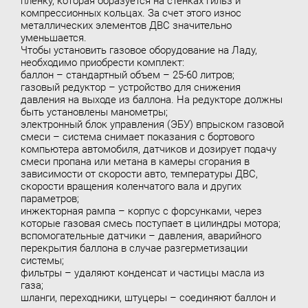
пленку, которая образуется на стенках гильз и
компрессионных кольцах. За счет этого износ
металлических элементов ДВС значительно
уменьшается.
Чтобы
установить газовое оборудование
на Ладу,
необходимо приобрести комплект:
баллон – стандартный объем – 25-60 литров;
газовый редуктор – устройство для снижения
давления на выходе из баллона. На редукторе должны
быть установлены манометры;
электронный блок управления (ЭБУ) впрыском газовой
смеси – система снимает показания с бортового
компьютера автомобиля, датчиков и дозирует подачу
смеси пропана или метана в камеры сгорания в
зависимости от скорости авто, температуры ДВС,
скорости вращения коленчатого вала и других
параметров;
инжекторная рампа – корпус с форсунками, через
которые газовая смесь поступает в цилиндры мотора;
вспомогательные датчики – давления, аварийного
перекрытия баллона в случае разгерметизации
системы;
фильтры – удаляют конденсат и частицы масла из
газа;
шланги, переходники, штуцеры – соединяют баллон и