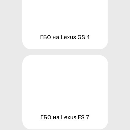
Контакты
8 (800) 777-08-01
пн-пт: с 09:00 до 17:00
info@intergasservice.ru
ГБО на Lexus GS 4
Оставить отзыв
Подпишитесь на нашу рассылку:
Email
Подписаться
ГБО на Lexus ES 7