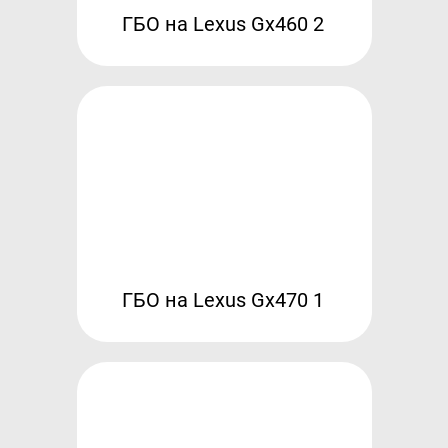
ГБО на Lexus Gx460 2
Гарантия и возврат
Регистрация ГБО в ГИБДД
Обучение
Тех. раздел
Вход для партнёров
Автовладельцам
Установить ГБО
Интернет-магазин
ГБО на Lexus Gx470 1
Доставка Клиентам
Каталог авто с ГБО
Форум ALPHA
Блог