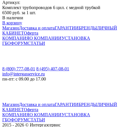
Артикул:
Комплект трубопроводов 6 цил. с медной трубкой
6500
руб. за 1 шт.
В наличии
В корзину
Магазин
Доставка и оплата
ГАРАНТИИ
БРЕНДЫ
ЛИЧНЫЙ
КАБИНЕТ
Оферта
КОМПАНИЯ
О КОМПАНИИ
УСТАНОВКА
ГБО
ФОРУМ
СТАТЬИ
8 (800) 777-08-01
8 (495) 407-08-01
info@intergasservice.ru
пн-пт: с 09.00 до 17.00
Магазин
Доставка и оплата
ГАРАНТИИ
БРЕНДЫ
ЛИЧНЫЙ
КАБИНЕТ
Оферта
КОМПАНИЯ
О КОМПАНИИ
УСТАНОВКА
ГБО
ФОРУМ
СТАТЬИ
2015 - 2026 © Интергазсервис