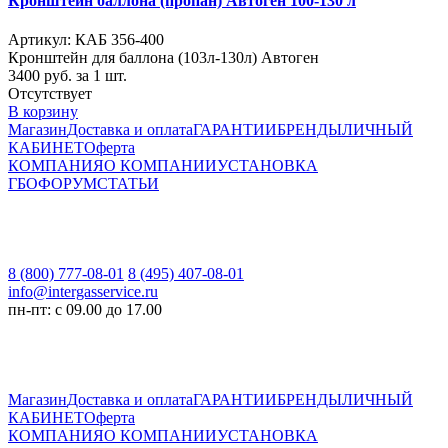
Кронштейн баллона (пропан) Автоген 100-130 л
Артикул: КАБ 356-400
Кронштейн для баллона (103л-130л) Автоген
3400
руб. за 1 шт.
Отсутствует
В корзину
Магазин
Доставка и оплата
ГАРАНТИИ
БРЕНДЫ
ЛИЧНЫЙ
КАБИНЕТ
Оферта
КОМПАНИЯ
О КОМПАНИИ
УСТАНОВКА
ГБО
ФОРУМ
СТАТЬИ
8 (800) 777-08-01
8 (495) 407-08-01
info@intergasservice.ru
пн-пт: с 09.00 до 17.00
Магазин
Доставка и оплата
ГАРАНТИИ
БРЕНДЫ
ЛИЧНЫЙ
КАБИНЕТ
Оферта
КОМПАНИЯ
О КОМПАНИИ
УСТАНОВКА