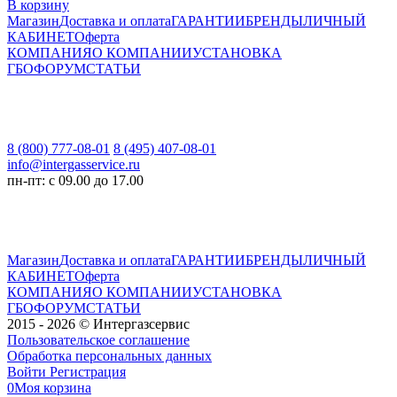
В корзину
Магазин
Доставка и оплата
ГАРАНТИИ
БРЕНДЫ
ЛИЧНЫЙ
КАБИНЕТ
Оферта
КОМПАНИЯ
О КОМПАНИИ
УСТАНОВКА
ГБО
ФОРУМ
СТАТЬИ
8 (800) 777-08-01
8 (495) 407-08-01
info@intergasservice.ru
пн-пт: с 09.00 до 17.00
Магазин
Доставка и оплата
ГАРАНТИИ
БРЕНДЫ
ЛИЧНЫЙ
КАБИНЕТ
Оферта
КОМПАНИЯ
О КОМПАНИИ
УСТАНОВКА
ГБО
ФОРУМ
СТАТЬИ
2015 - 2026 © Интергазсервис
Пользовательское соглашение
Обработка персональных данных
Войти
Регистрация
0
Моя корзина