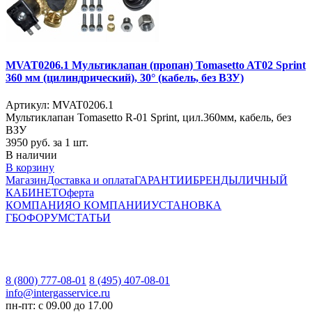
MVAT0206.1 Мультиклапан (пропан) Tomasetto AT02 Sprint
360 мм (цилиндрический), 30° (кабель, без ВЗУ)
Артикул: MVAT0206.1
Мультиклапан Tomasetto R-01 Sprint, цил.360мм, кабель, без
ВЗУ
3950
руб. за 1 шт.
В наличии
В корзину
Магазин
Доставка и оплата
ГАРАНТИИ
БРЕНДЫ
ЛИЧНЫЙ
КАБИНЕТ
Оферта
КОМПАНИЯ
О КОМПАНИИ
УСТАНОВКА
ГБО
ФОРУМ
СТАТЬИ
8 (800) 777-08-01
8 (495) 407-08-01
info@intergasservice.ru
пн-пт: с 09.00 до 17.00