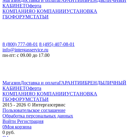
Магазин
Доставка и оплата
ГАРАНТИИ
БРЕНДЫ
ЛИЧНЫЙ
КАБИНЕТ
Оферта
КОМПАНИЯ
О КОМПАНИИ
УСТАНОВКА
ГБО
ФОРУМ
СТАТЬИ
8 (800) 777-08-01
8 (495) 407-08-01
info@intergasservice.ru
пн-пт: с 09.00 до 17.00
Магазин
Доставка и оплата
ГАРАНТИИ
БРЕНДЫ
ЛИЧНЫЙ
КАБИНЕТ
Оферта
КОМПАНИЯ
О КОМПАНИИ
УСТАНОВКА
ГБО
ФОРУМ
СТАТЬИ
2015 - 2026 © Интергазсервис
Пользовательское соглашение
Обработка персональных данных
Войти
Регистрация
0
Моя корзина
0 руб.