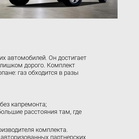
Оставить отзыв
Подпишитесь
на нашу рассылку:
Email
Подписаться
их автомобилей. Он достигает
слишком дорого. Комплект
пане: газ обходится в разы
без капремонта;
ольшие расстояния там, где
оизводителя комплекта.
 авторизованных партнерских