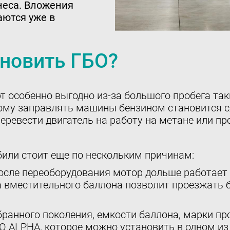
неса. Вложения
аются уже в
новить ГБО?
 особенно выгодно из-за большого пробега так
этому заправлять машины бензином становится 
ревести двигатель на работу на метане или про
или стоит еще по нескольким причинам:
осле переоборудования мотор дольше работает 
 вместительного баллона позволит проезжать б
бранного поколения, емкости баллона, марки пр
О ALPHA, которое можно установить в одном из