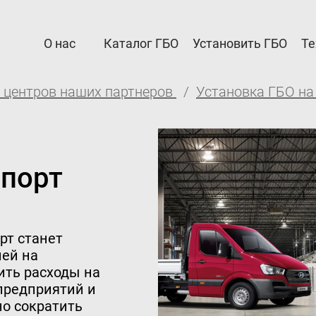
О нас
Каталог ГБО
Установить ГБО
Те
 центров наших партнеров
Установка ГБО на
рам
Автовладельцам
а Партнерам
Установить ГБО
я и возврат
Интернет-магазин
спорт
ация ГБО в ГИБДД
Доставка Клиентам
е
Каталог авто с ГБО
рт станет
ей на
дел
ить расходы на
предприятий и
для партнёров
но сократить