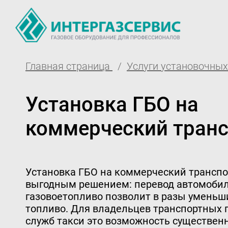
Главная страница
Услуги установочных
О компании
Партнё
Установка ГБО на
Новости
Доставк
ГБО Alpha
Гаранти
коммерческий тран
Вопросы и ответы
Регистр
Вакансии
Обучени
Установка ГБО на коммерческий транспо
выгодным решением: перевод автомобил
Документы компании
Тех. раз
газовоетопливо позволит в разы уменьш
топливо. Для владельцев транспортных 
Оферта
Вход 
служб такси это возможность существен