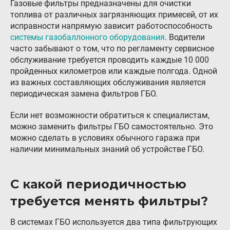
Газовые фильтры предназначены для очистки
Гарантия и возврат
топлива от различных загрязняющих примесей, от их
исправности напрямую зависит работоспособность
Регистрация ГБО в ГИБДД
системы газобаллонного оборудования
. Водители
часто забывают о том, что по регламенту сервисное
Обучение
обслуживание требуется проводить каждые 10 000
пройденных километров или каждые полгода. Одной
Тех. раздел
из важных составляющих обслуживания является
Вход для партнёров
периодическая замена фильтров ГБО.
Автовладельцам
Если нет возможности обратиться к специалистам,
можно заменить фильтры ГБО самостоятельно. Это
Установить ГБО
можно сделать в условиях обычного гаража при
Интернет-магазин
наличии минимальных знаний об устройстве ГБО.
Доставка Клиентам
С какой периодичностью
Каталог авто с ГБО
требуется менять фильтры?
Форум ALPHA
В системах ГБО используется два типа фильтрующих
Блог