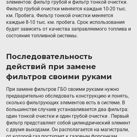
элементов: фильтр грубой и фильтр тонкой очистки.
Контакты
Фильтр грубой очистки меняется каждые 10-20 тыс.
км. Пробега. Фильтр тонкой очистки меняется
8 (800) 777-08-01
каждые 8-10 тыс. км. пробега. Срок использования
пн-пт: с 09:00 до 17:00
будет зависеть от качества заправляемого топлива и
состояния топливной системы.
info@intergasservice.ru
Последовательность
действий при замене
Оставить отзыв
фильтров своими руками
Подпишитесь на нашу рассылку:
При замене фильтров ГБО своими руками нужно
предварительно обследовать конструкцию и понять,
Email
сколько фильтрующих элементов есть в системе. В
большинстве случаев устанавливается два фильтра:
Подписаться
один тонкой очистки и один грубой очистки . Первый
фильтр представляет собой цилиндрический элемент
с двумя выходами. Он располагается на магистрали,
от которой газ поступает к газовым форсункам.