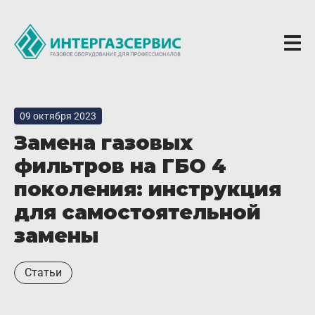
О компании
09 октября 2023
Новости
Замена газовых
ГБО Alpha
фильтров на ГБО 4
Вопросы и ответы
поколения: инструкция
Вакансии
для самостоятельной
замены
Документы компании
Оферта
Статьи
Партнёрам
Доставка Партнерам