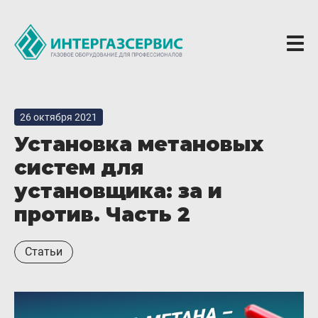
О компании
26 октября 2021
Новости
Установка метановых
ГБО Alpha
систем для
Вопросы и ответы
установщика: за и
Вакансии
против. Часть 2
Документы компании
Статьи
Оферта
Партнёрам
Доставка Партнерам