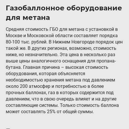
Газобаллонное оборудование
Контакты
для метана
8 (800) 777-08-01
пн-пт: с 09:00 до 17:00
Средняя стоимость ГБО для метана с установкой в
info@intergasservice.ru
Москве и Московской области составляет порядка
80-100 тыс. рублей. В Нижнем Новгороде порядок цен
такой же. В других регионах, возможно, стоимость
ниже, но незначительно. Эта цена в несколько раз
выше цены аналогичного оснащения для пропана-
Оставить отзыв
бутана. Главная причина – высокая стоимость
оборудования, которая объясняется
необходимостью хранения метана под давлением
Подпишитесь на нашу рассылку:
около 200 атмосфер и потребностью в более
прочных баллонах, газ в которых содержится под
Email
давлением, что в свою очередь влияет и на другие
составляющие системы. Только стоимость баллона
Подписаться
может составлять 25% от общей суммы.