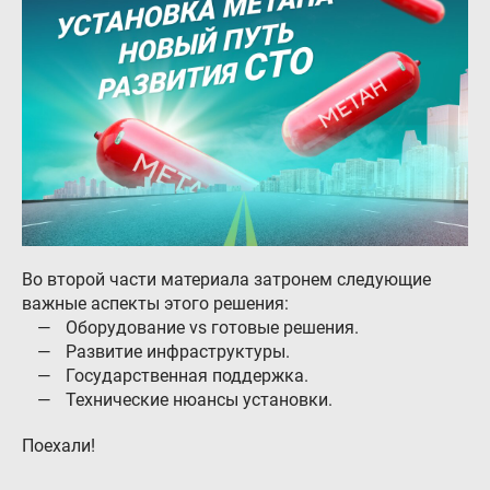
Гарантия и возврат
Регистрация ГБО в ГИБДД
Обучение
Тех. раздел
Вход для партнёров
Автовладельцам
Установить ГБО
Во второй части материала затронем следующие
важные аспекты этого решения:
Интернет-магазин
Оборудование vs готовые решения.
Развитие инфраструктуры.
Доставка Клиентам
Государственная поддержка.
Каталог авто с ГБО
Технические нюансы установки.
Форум ALPHA
Поехали!
Блог