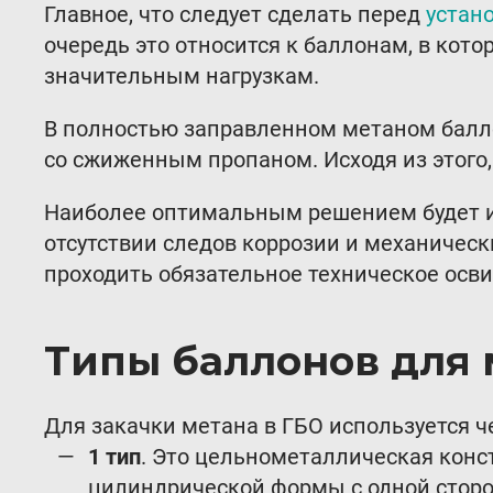
Главное, что следует сделать перед
устан
очередь это относится к баллонам, в кото
значительным нагрузкам.
В полностью заправленном метаном баллон
со сжиженным пропаном. Исходя из этого
Наиболее оптимальным решением будет ис
отсутствии следов коррозии и механичес
проходить обязательное техническое освид
Типы баллонов для 
Для закачки метана в ГБО используется ч
1 тип
. Это цельнометаллическая конс
цилиндрической формы с одной сторон