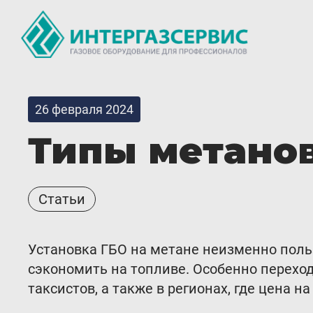
О компании
Партнё
26 февраля 2024
Новости
Доставк
Типы метанов
ГБО Alpha
Гаранти
Вопросы и ответы
Статьи
Регистр
Вакансии
Обучени
Установка ГБО на метане неизменно поль
Документы компании
Тех. раз
сэкономить на топливе. Особенно перехо
таксистов, а также в регионах, где цена 
Оферта
Вход 