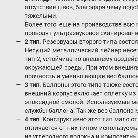
отсутствие швов, благодаря чему по
тяжелыми.
Более того, еще на производстве всю
проводят ультразвуковое сканирован
2 тип
. Резервуары второго типа состо
Несущий металлический лейнер несет
тип 2, устойчива ко внешнему воздей
окружающей среды. При этом внешня
прочность и уменьшающая вес баллон
3 тип
. Баллоны этого типа также сост
внешний корпус включает оплетку из
эпоксидной смолой. Используемые ма
службы баллона. Так же вес баллона м
4 тип
. Конструктивно этот тип мало от
отличается от них типом используем
из углеродного волокна и композитны