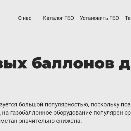
О нас
Каталог ГБО
Установить ГБО
Те
рам
Автовладельцам
а Партнерам
Установить ГБО
ых баллонов д
я и возврат
Интернет-магазин
ация ГБО в ГИБДД
Доставка Клиентам
е
Каталог авто с ГБО
зуется большой популярностью, поскольку по
дел
д на газобаллонное оборудование популярен с
на метан значительно снижена.
для партнёров