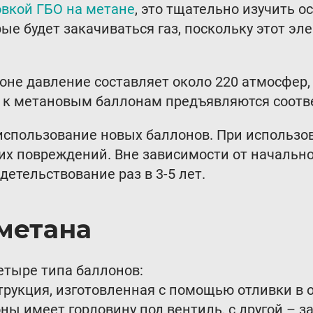
овкой ГБО на метане
, это тщательно изучить о
рые будет закачиваться газ, поскольку этот эл
е давление составляет около 220 атмосфер, ч
, к метановым баллонам предъявляются соотв
пользование новых баллонов. При использова
ких повреждений. Вне зависимости от начальн
етельствование раз в 3-5 лет.
метана
етыре типа баллонов:
трукция, изготовленная с помощью отливки в 
ы имеет горловину под вентиль, с другой – з