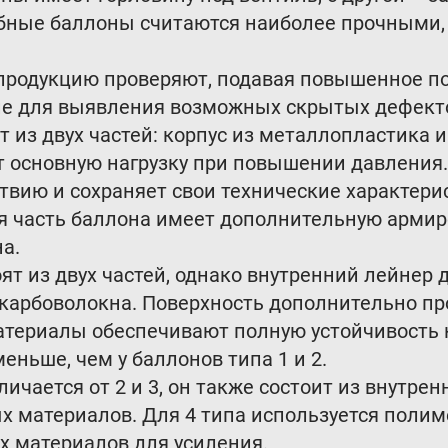
добные баллоны считаются наиболее прочными
 продукцию проверяют, подавая повышенное п
ие для выявления возможных скрытых дефект
ят из двух частей: корпус из металлопластика 
 основную нагрузку при повышении давления.
ствию и сохраняет свои технические характер
я часть баллона имеет дополнительную арми
а.
оят из двух частей, однако внутренний лейнер 
 карбоволокна. Поверхность дополнительно п
териалы обеспечивают полную устойчивость к
еньше, чем у баллонов типа 1 и 2.
личается от 2 и 3, он также состоит из внутре
ых материалов. Для 4 типа используется пол
х материалов для усиления.