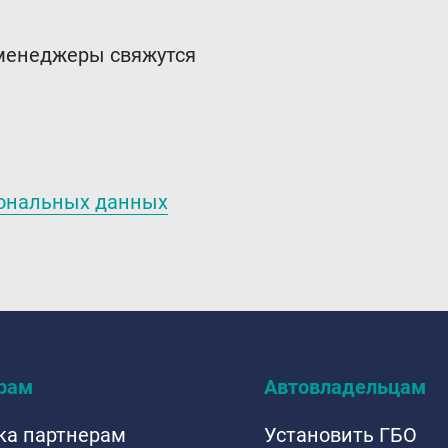
 менеджеры свяжутся
сональных данных
рам
Автовладельцам
ка партнерам
Установить ГБО