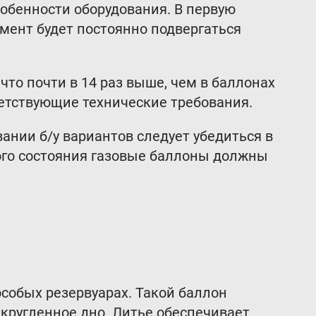
собенности оборудования. В первую
Оставить отзыв
емент будет постоянно подвергаться
Подпишитесь
на нашу рассылку:
то почти в 14 раз выше, чем в баллонах
Email
етствующие технические требования.
Подписаться
нии б/у вариантов следует убедиться в
ого состояния газовые баллоны должны
особых резервуарах. Такой баллон
акругленное дно. Литье обеспечивает