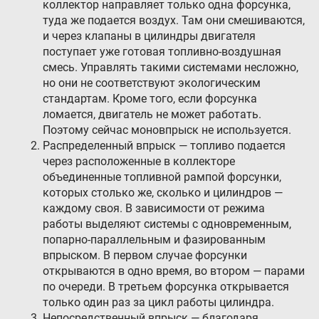
коллектор направляет только одна форсунка,
Контакты
туда же подается воздух. Там они смешиваются,
и через клапаны в цилиндры двигателя
8 (800) 777-08-01
поступает уже готовая топливно-воздушная
пн-пт: с 09:00 до 17:00
смесь. Управлять такими системами несложно,
но они не соответствуют экологическим
info@intergasservice.ru
стандартам. Кроме того, если форсунка
ломается, двигатель не может работать.
Поэтому сейчас моновпрыск не используется.
Распределенный впрыск — топливо подается
через расположенные в коллекторе
Оставить отзыв
объединенные топливной рампой форсунки,
которых столько же, сколько и цилиндров —
Подпишитесь на нашу рассылку:
каждому своя. В зависимости от режима
работы выделяют системы с одновременным,
Email
попарно-параллельным и фазированным
впрыском. В первом случае форсунки
Подписаться
открываются в одно время, во втором — парами
по очереди. В третьем форсунка открывается
только один раз за цикл работы цилиндра.
Непосредственный впрыск — благодаря