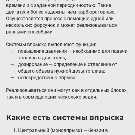
времени и с заданной периодичностью. Такие
Гарантия и возврат
двигатели более надежны, чем карбюраторные.
Осуществляется процесс с помощью одной или
Регистрация ГБО в ГИБДД
нескольких форсунок и может реализовываться
Обучение
разными способами.
Тех. раздел
Системы впрыска выполняют функции:
повышение давления — необходимо для подачи
Вход для партнёров
топлива в двигатель;
Автовладельцам
дозирование — определение и отделение от
общего объема нужной дозы топлива;
Установить ГБО
непосредственно впрыск.
Интернет-магазин
Реализовываться они могут как в отдельных блоках,
так и в совмещающих несколько задач.
Доставка Клиентам
Каталог авто с ГБО
Какие есть системы впрыска
Форум ALPHA
Центральный (моновпрыск) — бензин в
Блог