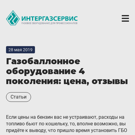
О компании
28 мая 2019
Новости
Газобаллонное
ГБО Alpha
оборудование 4
Вопросы и ответы
поколения: цена, отзывы
Вакансии
Статьи
Документы компании
Оферта
Если цены на бензин вас не устраивают, расходы на
Партнёрам
топливо бьют по кошельку, то, вполне возможно, вы
придёте к выводу, что пришло время установить ГБО
Доставка Партнерам