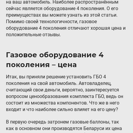
на ваш автомобиль. Наиболее распространённым
Гарантия и возврат
сейчас является оборудование 4 поколения. О его
преимуществах вы можете узнать из этой статьи.
Регистрация ГБО в ГИБДД
Помимо своей технологичности, газовое
оборудование 4 поколения отличают хорошая цена и
Обучение
положительные отзывы.
Тех. раздел
Вход для партнёров
Газовое оборудование 4
поколения – цена
Автовладельцам
Установить ГБО
Итак, вы приняли решение установить ГБО 4
поколения на свой автомобиль. Автовладелец,
Интернет-магазин
считающий свои деньги, вероятно, заинтересуется
Доставка Клиентам
вопросом ценообразования комплекта ГБО, ведь он
состоит из множества компонентов. Что же в него
Каталог авто с ГБО
входит и что наиболее сильно влияет на его цену?
Форум ALPHA
В первую очередь затронем газовые баллоны, так
как в основном они производятся Беларуси их цена
Блог