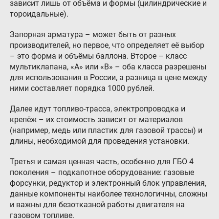
зависит лишь от объёма и формы (цилиндрические и
Контакты
тороидальные).
8 (800) 777-08-01
Запорная арматура – может быть от разных
пн-пт: с 09:00 до 17:00
производителей, но первое, что определяет её выбор
– это форма и объёмы баллона. Второе – класс
info@intergasservice.ru
мультиклапана, «A» или «B» – оба класса разрешены
для использования в России, а разница в цене между
ними составляет порядка 1000 рублей.
Далее идут топливо-трасса, электропроводка и
Оставить отзыв
крепёж – их стоимость зависит от материалов
(например, медь или пластик для газовой трассы) и
Подпишитесь на нашу рассылку:
длины, необходимой для проведения установки.
Email
Третья и самая ценная часть, особенно для ГБО 4
поколения – подкапотное оборудование: газовые
форсунки, редуктор и электронный блок управления,
Подписаться
данные компоненты наиболее технологичны, сложны
и важны для безотказной работы двигателя на
газовом топливе.