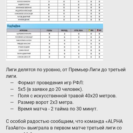
Контакты
8 (800) 777-08-01
пн-пт: с 09:00 до 17:00
info@intergasservice.ru
Оставить отзыв
Лиги делятся по уровню, от Премьер-Лиги до третьей
лиги.
Формат проведения игр РФЛ:
Подпишитесь на нашу рассылку:
5х5 (в заявке до 20 человек).
Поля с искусственной травой 40х20 метров.
Email
Размер ворот 2х3 метра.
Время матча - 2 тайма по 30 минут.
Подписаться
С особой радостью сообщаем, что команда «ALPHA
ГазАвто» выиграла в первом матче третьей лиги со