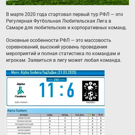
Гарантия и возврат
В марте 2020 года стартовал первый тур РФЛ — это
Регистрация ГБО в ГИБДД
Регулярная Футбольная Любительская Лига в
Самаре для любительских и корпоративных команд.
Обучение
Основные особенности РФЛ — это массовость
Тех. раздел
соревнований, высокий уровень проведения
Вход для партнёров
мероприятий и полная статистика по командам и
игрокам. Заявиться в лигу может любая команда.
Автовладельцам
Установить ГБО
Интернет-магазин
Доставка Клиентам
Каталог авто с ГБО
Форум ALPHA
Блог