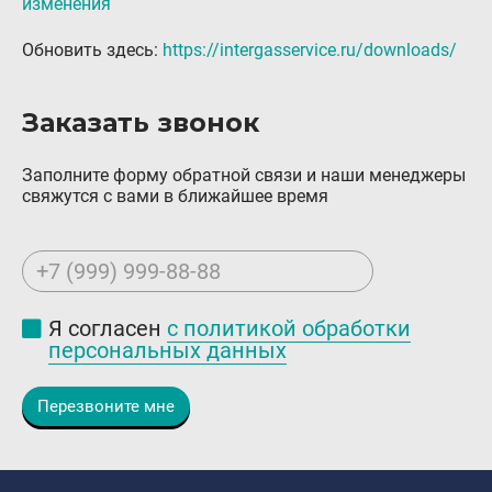
изменения
Контакты
Обновить здесь:
https://intergasservice.ru/downloads/
8 (800) 777-08-01
пн-пт: с 09:00 до 17:00
Заказать звонок
info@intergasservice.ru
Заполните форму обратной связи и наши менеджеры
свяжутся с вами в ближайшее время
Оставить отзыв
+7 (999) 999-88-88
Подпишитесь на нашу рассылку:
Я согласен
с политикой обработки
персональных данных
Email
Перезвоните мне
Подписаться