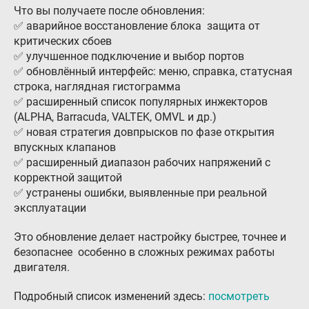
Что вы получаете после обновления:
Гарантия и возврат
✅ аварийное восстановление блока защита от
критических сбоев
Регистрация ГБО в ГИБДД
✅ улучшенное подключение и выбор портов
Обучение
✅ обновлённый интерфейс: меню, справка, статусная
строка, наглядная гистограмма
Тех. раздел
✅ расширенный список популярных инжекторов
(ALPHA, Barracuda, VALTEK, OMVL и др.)
Вход для партнёров
✅ новая стратегия довпрысков по фазе открытия
Автовладельцам
впускных клапанов
✅ расширенный диапазон рабочих напряжений с
Установить ГБО
корректной защитой
✅ устранены ошибки, выявленные при реальной
Интернет-магазин
эксплуатации
Доставка Клиентам
Это обновление делает настройку быстрее, точнее и
Каталог авто с ГБО
безопаснее особенно в сложных режимах работы
двигателя.
Форум ALPHA
Подробный список изменений здесь:
посмотреть
Блог