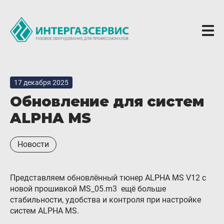
О компании
17 декабря 2025
Новости
Обновление для систем
ГБО Alpha
ALPHA MS
Вопросы и ответы
Новости
Вакансии
Документы компании
Представляем обновлённый тюнер ALPHA MS V12 с
Оферта
новой прошивкой MS_05.m3 ещё больше
стабильности, удобства и контроля при настройке
Партнёрам
систем ALPHA MS.
Доставка Партнерам