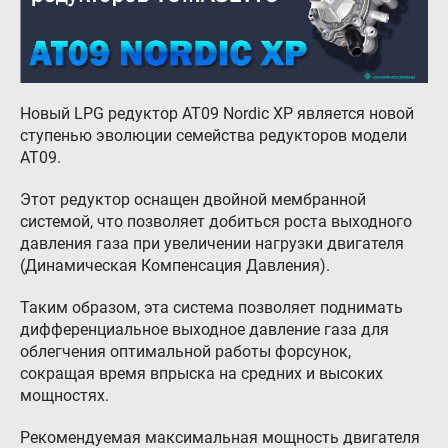
Гарантия и возврат
Регистрация ГБО в ГИБДД
Обучение
Новый LPG редуктор АТ09 Nordic XP является новой
ступенью эволюции семейства редукторов модели
Тех. раздел
АТ09.
Вход для партнёров
Этот редуктор оснащен двойной мембранной
Автовладельцам
системой, что позволяет добиться роста выходного
давления газа при увеличении нагрузки двигателя
Установить ГБО
(Динамическая Компенсация Давления).
Интернет-магазин
Таким образом, эта система позволяет поднимать
Доставка Клиентам
дифференциальное выходное давление газа для
облегчения оптимальной работы форсунок,
Каталог авто с ГБО
сокращая время впрыска на средних и высоких
мощностях.
Форум ALPHA
Блог
Рекомендуемая максимальная мощность двигателя