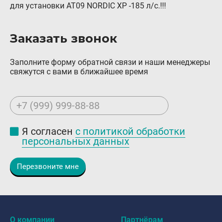
для установки AT09 NORDIC XP -185 л/с.!!!
Контакты
8 (800) 777-08-01
Заказать звонок
пн-пт: с 09:00 до 17:00
info@intergasservice.ru
Заполните форму обратной связи и наши менеджеры
свяжутся с вами в ближайшее время
+7 (999) 999-88-88
Оставить отзыв
Я согласен
с политикой обработки
персональных данных
Подпишитесь на нашу рассылку:
Email
Перезвоните мне
Подписаться
О компании
Партнёрам