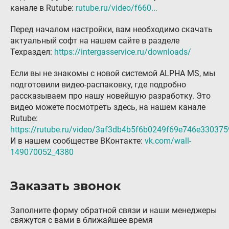
канале в Rutube:
rutube.ru/video/f660...
Гарантия и возврат
Перед началом настройки, вам необходимо скачать
Регистрация ГБО в ГИБДД
актуальный софт на нашем сайте в разделе
Техраздел:
Обучение
https://intergasservice.ru/downloads/
Тех. раздел
Если вы не знакомы с новой системой ALPHA MS, мы
подготовили видео-распаковку, где подробно
Вход для партнёров
рассказываем про нашу новейшую разработку. Это
видео можете посмотреть здесь, на нашем канале
Автовладельцам
Rutube:
Установить ГБО
https://rutube.ru/video/3af3db4b5f6b0249f69e746e330375
И в нашем сообществе ВКонтакте:
vk.com/wall-
Интернет-магазин
149070052_4380
Доставка Клиентам
Заказать звонок
Каталог авто с ГБО
Форум ALPHA
Заполните форму обратной связи и наши менеджеры
свяжутся с вами в ближайшее время
Блог