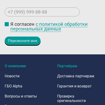
Контакты
+7 (999) 999-88-88
8 (800) 777-08-01
пн-пт: с 09:00 до 17:00
Я согласен
с политикой обработки
персональных данных
info@intergasservice.ru
Перезвоните мне
Оставить отзыв
О компании
Партнёрам
Подпишитесь на нашу рассылку:
Новости
Доставка партнерам
Email
ГБО Alpha
Гарантия и возврат
Подписаться
Вопросы и ответы
Проверка
оригинальности