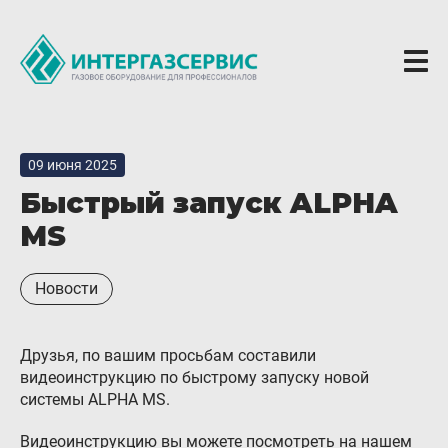
О компании
09 июня 2025
Новости
Быстрый запуск ALPHA
ГБО Alpha
MS
Вопросы и ответы
Новости
Вакансии
Документы компании
Друзья, по вашим просьбам составили
Оферта
видеоинструкцию по быстрому запуску новой
системы ALPHA MS.
Партнёрам
Доставка Партнерам
Видеоинструкцию вы можете посмотреть на нашем