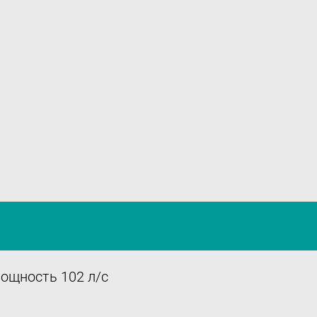
Оставить отзыв
Подпишитесь
на нашу рассылку:
Email
Подписаться
мощность 102 л/с