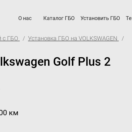
О нас
Каталог ГБО
Установить ГБО
Те
 с ГБО
Установка ГБО на VOLKSWAGEN
рам
Автовладельцам
а Партнерам
Установить ГБО
kswagen Golf Plus 2
я и возврат
Интернет-магазин
ация ГБО в ГИБДД
Доставка Клиентам
о
е
Каталог авто с ГБО
дел
000 км
для партнёров