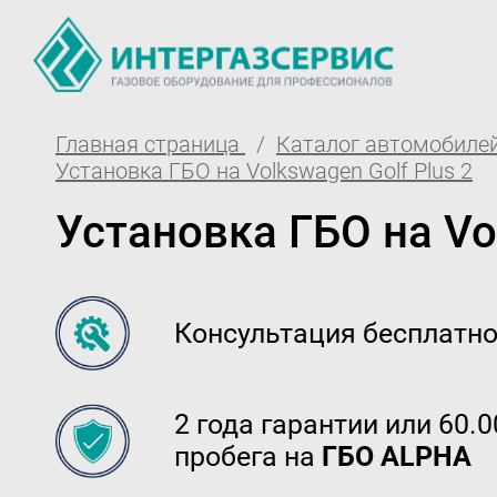
Главная страница
Каталог автомобилей
О компании
Партнё
Установка ГБО на Volkswagen Golf Plus 2
Новости
Доставк
Установка ГБО на Vol
ГБО Alpha
Гаранти
Вопросы и ответы
Регистр
Консультация бесплатн
Вакансии
Обучени
Документы компании
Тех. раз
2 года гарантии или 60.
пробега на
ГБО ALPHA
Оферта
Вход 