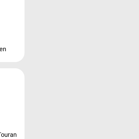
en
Touran