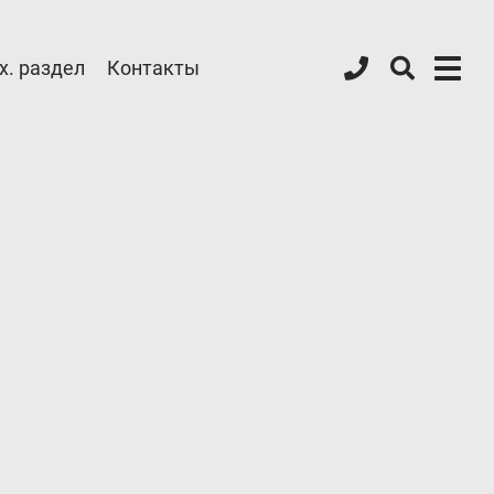
х. раздел
Контакты
Форум ALPHA
Блог
Контакты
8 (800) 777-08-01
пн-пт: с 09:00 до 17:00
info@intergasservice.ru