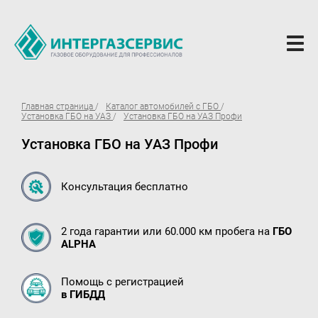
О компании
Главная страница
Каталог автомобилей с ГБО
Установка ГБО на УАЗ
Установка ГБО на УАЗ Профи
Новости
Установка ГБО на УАЗ Профи
ГБО Alpha
Вопросы и ответы
Консультация бесплатно
Вакансии
2 года гарантии или 60.000 км пробега на
ГБО
Документы компании
ALPHA
Оферта
Помощь с регистрацией
Партнёрам
в ГИБДД
Доставка Партнерам