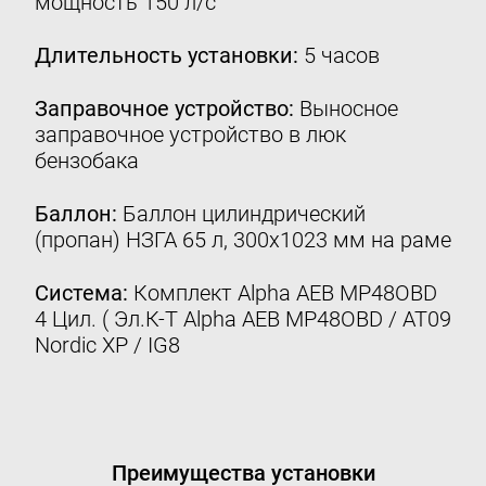
мощность 150 л/с
Контакты
Длительность установки:
5 часов
8 (800) 777-08-01
пн-пт: с 09:00 до 17:00
Заправочное устройство:
Выносное
заправочное устройство в люк
info@intergasservice.ru
бензобака
Баллон:
Баллон цилиндрический
(пропан) НЗГА 65 л, 300х1023 мм на раме
Оставить отзыв
Система:
Комплект Alpha AEB MP48OBD
Подпишитесь на нашу рассылку:
4 Цил. ( Эл.К-Т Alpha AEB MP48OBD / AT09
Nordic XP / IG8
Email
Подписаться
Преимущества установки