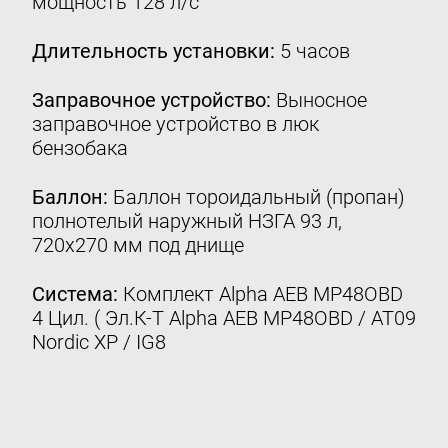
мощность 128 л/с
Контакты
Длительность установки:
5 часов
8 (800) 777-08-01
пн-пт: с 09:00 до 17:00
Заправочное устройство:
Выносное
заправочное устройство в люк
info@intergasservice.ru
бензобака
Баллон:
Баллон тороидальный (пропан)
полнотелый наружный НЗГА 93 л,
Оставить отзыв
720х270 мм под днище
Подпишитесь на нашу рассылку:
Система:
Комплект Alpha AEB MP48OBD
4 Цил. ( Эл.К-Т Alpha AEB MP48OBD / AT09
Email
Nordic XP / IG8
Подписаться