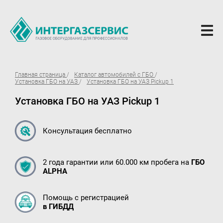
О компании
Главная страница
Каталог автомобилей с ГБО
Установка ГБО на УАЗ
Установка ГБО на УАЗ Pickup 1
Новости
Установка ГБО на УАЗ Pickup 1
ГБО Alpha
Вопросы и ответы
Консультация бесплатно
Вакансии
2 года гарантии или 60.000 км пробега на
ГБО
Документы компании
ALPHA
Оферта
Помощь с регистрацией
Партнёрам
в ГИБДД
Доставка Партнерам