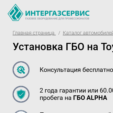
Главная страница
Каталог автомобилей
О компании
Партнё
Установка ГБО на Toy
Новости
Доставк
ГБО Alpha
Гаранти
Консультация бесплатн
Вопросы и ответы
Регистр
Вакансии
Обучени
2 года гарантии или 60.
Документы компании
Тех. раз
пробега на
ГБО ALPHA
Оферта
Вход 