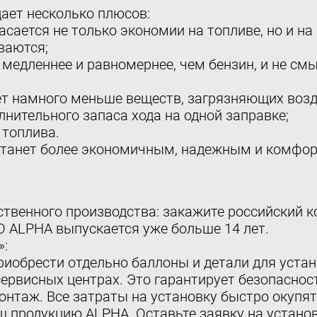
ает несколько плюсов:
асается не только экономии на топливе, но и н
ваются;
т медленнее и равномернее, чем бензин, и не с
ет намного меньше веществ, загрязняющих возд
нительного запаса хода на одной заправке;
 топлива.
3 станет более экономичным, надежным и комфо
твенного производства: закажите российский 
 ALPHA выпускается уже больше 14 лет.
»:
обрести отдельно баллоны и детали для устано
ервисных центрах. Это гарантирует безопаснос
нтаж. Все затраты на установку быстро окупят
ш продукцию ALPHA. Оставьте заявку на установ