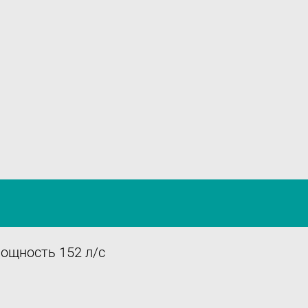
Оставить отзыв
Подпишитесь
на нашу рассылку:
Email
Подписаться
мощность 152 л/с