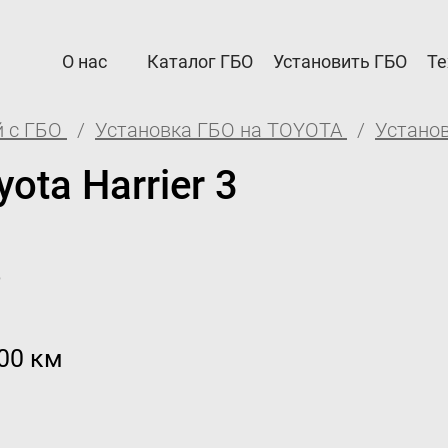
О нас
Каталог ГБО
Установить ГБО
Те
 с ГБО
Установка ГБО на TOYOTA
Установ
рам
Автовладельцам
ota Harrier 3
а Партнерам
Установить ГБО
я и возврат
Интернет-магазин
о
ация ГБО в ГИБДД
Доставка Клиентам
е
Каталог авто с ГБО
000 км
дел
для партнёров