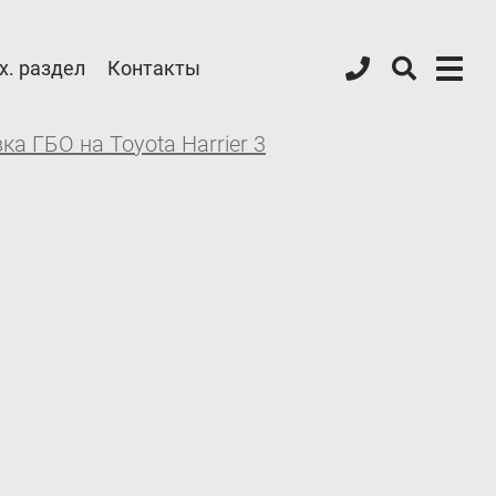
х. раздел
Контакты
ка ГБО на Toyota Harrier 3
Форум ALPHA
Блог
Контакты
8 (800) 777-08-01
пн-пт: с 09:00 до 17:00
info@intergasservice.ru