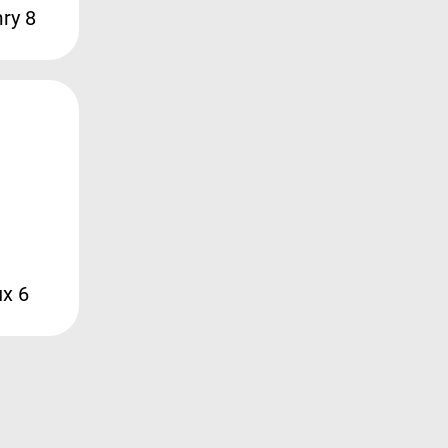
ry 8
ux 6