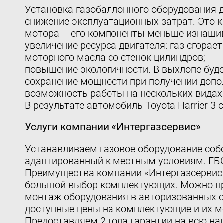
Установка газобаллонного оборудования д
снижение эксплуатационных затрат. Это к
мотора – его компоненты меньше изнаши
увеличение ресурса двигателя: газ сгорае
моторного масла со стенок цилиндров;
повышение экологичности. В выхлопе буд
сохранение мощности при получении допол
возможность работы на нескольких видах
В результате автомобиль Toyota Harrier 
Услуги компании «Интергазсервис»
Устанавливаем газовое оборудование собс
адаптированный к местным условиям. ГБО
Преимущества компании «Интергазсервис
большой выбор комплектующих. Можно при
монтаж оборудования в авторизованных с
доступные цены на комплектующие и их мо
Предоставляем 2 года гарантии на всю на