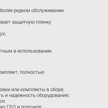
а более редком обслуживании
мывает защитную пленку
ух;
ртным в использовании.
комплект, полностью
вки или комплекты в сборе;
ть и надежность оборудования;
ся.
ку ГБО и получите