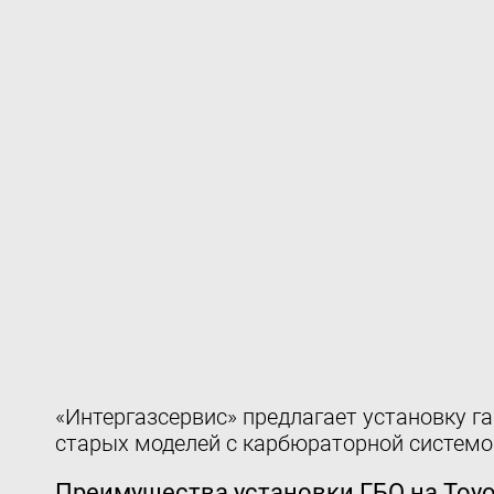
«Интергазсервис» предлагает установку га
старых моделей с карбюраторной системой
Преимущества установки ГБО на Toyot