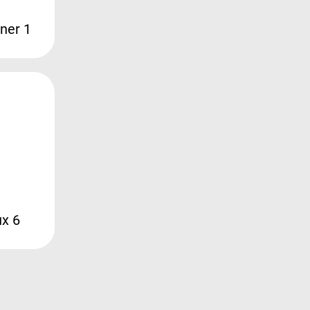
ner 1
ux 6