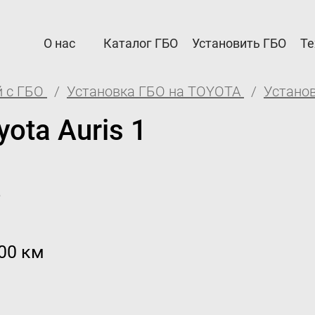
О нас
Каталог ГБО
Установить ГБО
Те
 с ГБО
Установка ГБО на TOYOTA
Установ
рам
Автовладельцам
ota Auris 1
а Партнерам
Установить ГБО
я и возврат
Интернет-магазин
о
ация ГБО в ГИБДД
Доставка Клиентам
е
Каталог авто с ГБО
000 км
дел
для партнёров