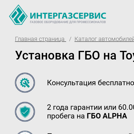
Главная страница
Каталог автомобилей
О компании
Партнё
Установка ГБО на Toy
Новости
Доставк
ГБО Alpha
Гаранти
Консультация бесплатн
Вопросы и ответы
Регистр
Вакансии
Обучени
2 года гарантии или 60.
Документы компании
Тех. раз
пробега на
ГБО ALPHA
Оферта
Вход 