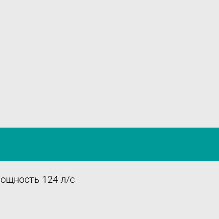
Оставить отзыв
Подпишитесь
на нашу рассылку:
Email
Подписаться
мощность 124 л/с