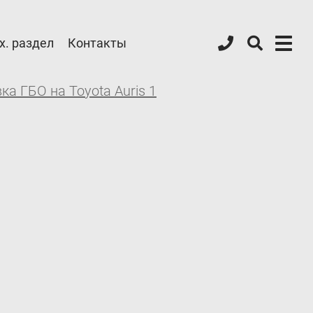
х. раздел
Контакты
ка ГБО на Toyota Auris 1
Форум ALPHA
Блог
Контакты
8 (800) 777-08-01
пн-пт: с 09:00 до 17:00
info@intergasservice.ru