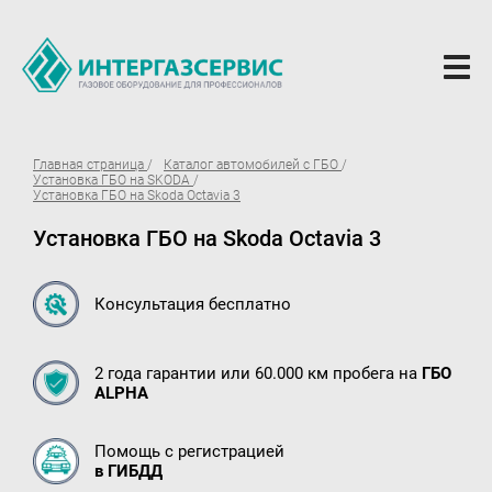
О компании
Главная страница
Каталог автомобилей с ГБО
Установка ГБО на SKODA
Новости
Установка ГБО на Skoda Octavia 3
Установка ГБО на Skoda Octavia 3
ГБО Alpha
Вопросы и ответы
Консультация бесплатно
Вакансии
Документы компании
2 года гарантии или 60.000 км пробега на
ГБО
ALPHA
Оферта
Партнёрам
Помощь с регистрацией
в ГИБДД
Доставка Партнерам