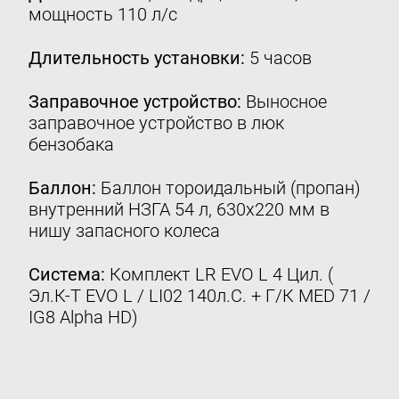
мощность 110 л/с
Контакты
8 (800) 777-08-01
Длительность установки:
5 часов
пн-пт: с 09:00 до 17:00
Заправочное устройство:
Выносное
info@intergasservice.ru
заправочное устройство в люк
бензобака
Баллон:
Баллон тороидальный (пропан)
внутренний НЗГА 54 л, 630х220 мм в
Оставить отзыв
нишу запасного колеса
Подпишитесь на нашу рассылку:
Система:
Комплект LR EVO L 4 Цил. (
Email
Эл.К-Т EVO L / LI02 140л.С. + Г/К MED 71 /
IG8 Alpha HD)
Подписаться