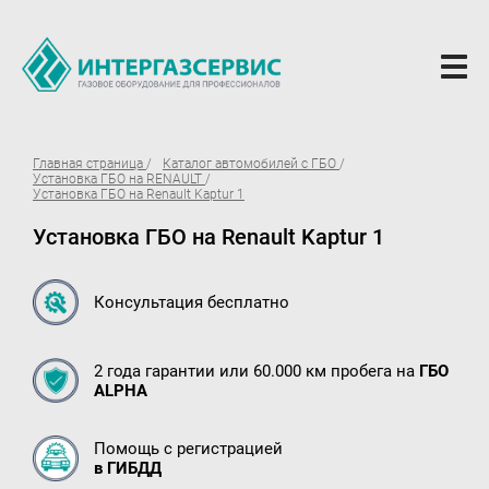
О компании
Главная страница
Каталог автомобилей с ГБО
Установка ГБО на RENAULT
Новости
Установка ГБО на Renault Kaptur 1
Установка ГБО на Renault Kaptur 1
ГБО Alpha
Вопросы и ответы
Консультация бесплатно
Вакансии
Документы компании
2 года гарантии или 60.000 км пробега на
ГБО
ALPHA
Оферта
Партнёрам
Помощь с регистрацией
в ГИБДД
Доставка Партнерам