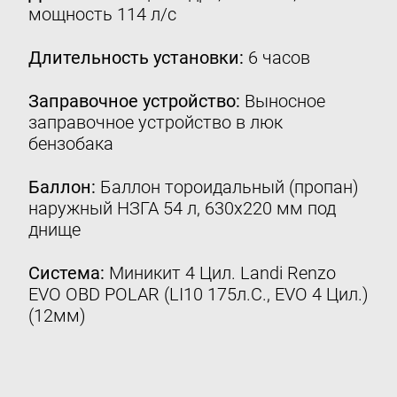
мощность 114 л/с
Контакты
8 (800) 777-08-01
Длительность установки:
6 часов
пн-пт: с 09:00 до 17:00
Заправочное устройство:
Выносное
info@intergasservice.ru
заправочное устройство в люк
бензобака
Баллон:
Баллон тороидальный (пропан)
наружный НЗГА 54 л, 630х220 мм под
Оставить отзыв
днище
Подпишитесь на нашу рассылку:
Система:
Миникит 4 Цил. Landi Renzo
Email
EVO ОBD POLAR (LI10 175л.С., EVO 4 Цил.)
(12мм)
Подписаться