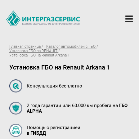
О компании
Главная страница
Каталог автомобилей с ГБО
Установка ГБО на RENAULT
Новости
Установка ГБО на Renault Arkana 1
Установка ГБО на Renault Arkana 1
ГБО Alpha
Вопросы и ответы
Консультация бесплатно
Вакансии
Документы компании
2 года гарантии или 60.000 км пробега на
ГБО
ALPHA
Оферта
Партнёрам
Помощь с регистрацией
в ГИБДД
Доставка Партнерам