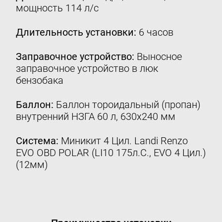
мощность 114 л/с
Контакты
8 (800) 777-08-01
Длительность установки:
6 часов
пн-пт: с 09:00 до 17:00
Заправочное устройство:
Выносное
info@intergasservice.ru
заправочное устройство в люк
бензобака
Баллон:
Баллон тороидальный (пропан)
внутренний НЗГА 60 л, 630х240 мм
Оставить отзыв
Система:
Миникит 4 Цил. Landi Renzo
Подпишитесь на нашу рассылку:
EVO ОBD POLAR (LI10 175л.С., EVO 4 Цил.)
Email
(12мм)
Подписаться