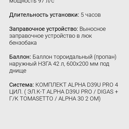
мощность 97 л/с
Контакты
Длительность установки:
5 часов
8 (800) 777-08-01
пн-пт: с 09:00 до 17:00
Заправочное устройство:
Выносное
заправочное устройство в люк
info@intergasservice.ru
бензобака
Баллон:
Баллон тороидальный (пропан)
наружный НЗГА 42 л, 600х200 мм под
Оставить отзыв
днище
Подпишитесь на нашу рассылку:
Система:
КОМПЛЕКТ ALPHA D39U PRO 4
ЦИЛ. ( ЭЛ.К-Т ALPHA D39U PRO / DIGAS +
Email
Г/К TOMASETTO / ALPHA 30 2 ОМ)
Подписаться