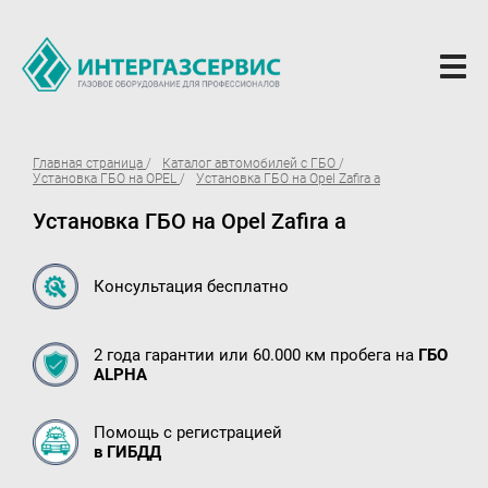
О компании
Главная страница
Каталог автомобилей с ГБО
Установка ГБО на OPEL
Установка ГБО на Opel Zafira a
Новости
Установка ГБО на Opel Zafira a
ГБО Alpha
Вопросы и ответы
Консультация бесплатно
Вакансии
2 года гарантии или 60.000 км пробега на
ГБО
Документы компании
ALPHA
Оферта
Помощь с регистрацией
Партнёрам
в ГИБДД
Доставка Партнерам