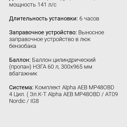
мощность 141 л/с
Контакты
8 (800) 777-08-01
Длительность установки:
6 часов
пн-пт: с 09:00 до 17:00
Заправочное устройство:
Выносное
info@intergasservice.ru
заправочное устройство в люк
бензобака
Баллон:
Баллон цилиндрический
(пропан) НЗГА 60 л, 300х965 мм
Оставить отзыв
вбагажник
Подпишитесь на нашу рассылку:
Система:
Комплект Alpha AEB MP48OBD
Email
4 Цил. ( Эл.К-Т Alpha AEB MP48OBD / AT09
Nordic / IG8
Подписаться