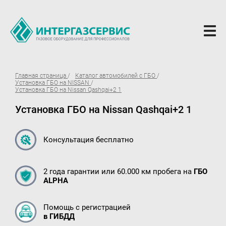
О компании
Главная страница
Каталог автомобилей с ГБО
Установка ГБО на NISSAN
Новости
Установка ГБО на Nissan Qashqai+2 1
Установка ГБО на Nissan Qashqai+2 1
ГБО Alpha
Вопросы и ответы
Консультация бесплатно
Вакансии
Документы компании
2 года гарантии или 60.000 км пробега на
ГБО
ALPHA
Оферта
Партнёрам
Помощь с регистрацией
в ГИБДД
Доставка Партнерам