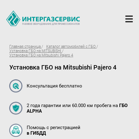
О компании
Главная страница
Каталог автомобилей с ГБО
Установка ГБО на MITSUBISHI
Новости
Установка ГБО на Mitsubishi Pajero 4
Установка ГБО на Mitsubishi Pajero 4
ГБО Alpha
Вопросы и ответы
Консультация бесплатно
Вакансии
Документы компании
2 года гарантии или 60.000 км пробега на
ГБО
ALPHA
Оферта
Партнёрам
Помощь с регистрацией
в ГИБДД
Доставка Партнерам