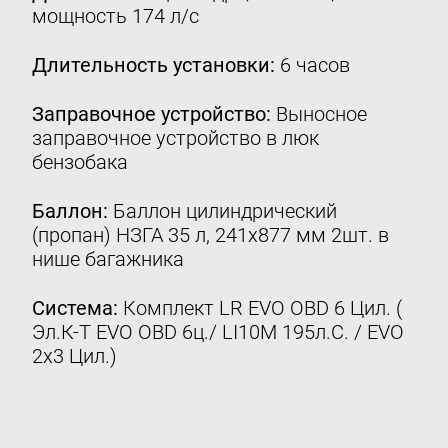
мощность 174 л/с
Контакты
8 (800) 777-08-01
Длительность установки:
6 часов
пн-пт: с 09:00 до 17:00
Заправочное устройство:
Выносное
info@intergasservice.ru
заправочное устройство в люк
бензобака
Баллон:
Баллон цилиндрический
(пропан) НЗГА 35 л, 241х877 мм 2шт. в
Оставить отзыв
нише багажника
Подпишитесь на нашу рассылку:
Система:
Комплект LR EVO ОBD 6 Цил. (
Email
Эл.К-Т EVO OBD 6ц./ LI10M 195л.С. / EVO
2х3 Цил.)
Подписаться