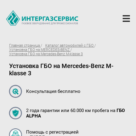
О компании
Главная страница
Каталог автомобилей с ГБО
Установка ГБО на MERCEDES-BENZ
Новости
Установка ГБО на Mercedes-Benz M-klasse 3
Установка ГБО на Mercedes-Benz M-
ГБО Alpha
klasse 3
Вопросы и ответы
Вакансии
Консультация бесплатно
Документы компании
2 года гарантии или 60.000 км пробега на
ГБО
Оферта
ALPHA
Партнёрам
Помощь с регистрацией
Доставка Партнерам