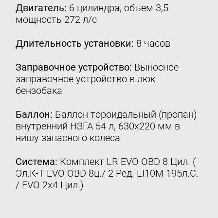
Двигатель:
6 цилиндра, объем 3,5
Контакты
мощность 272 л/с
8 (800) 777-08-01
пн-пт: с 09:00 до 17:00
Длительность установки:
8 часов
info@intergasservice.ru
Заправочное устройство:
Выносное
заправочное устройство в люк
бензобака
Баллон:
Баллон тороидальный (пропан)
Оставить отзыв
внутренний НЗГА 54 л, 630х220 мм в
нишу запасного колеса
Подпишитесь на нашу рассылку:
Email
Система:
Комплект LR EVO ОBD 8 Цил. (
Эл.К-Т EVO OBD 8ц./ 2 Ред. LI10M 195л.С.
Подписаться
/ EVO 2х4 Цил.)